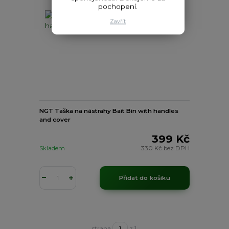
pochopení.
Zavřít
NGT Taška na nástrahy Bait Bin with handles
and cover
399 Kč
Skladem
330 Kč
bez DPH
Přidat do košíku
strana
z 1