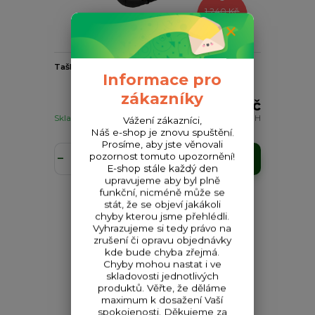
1 240 Kč
- 10 %
Taška Delphin AREA CarryAll L Carpath
Informace pro
zákazníky
1 116 Kč
Skladem
922 Kč
bez DPH
Vážení zákazníci,
Náš e-shop je znovu spuštění.
Prosíme, aby jste věnovali
pozornost tomuto upozornění!
Přidat do košíku
E-shop stále každý den
upravujeme aby byl plně
funkční, nicméně může se
stát, že se objeví jakákoli
chyby kterou jsme přehlédli.
Vyhrazujeme si tedy právo na
zrušení či opravu objednávky
kde bude chyba zřejmá.
Chyby mohou nastat i ve
skladovosti jednotlivých
produktů. Věřte, že děláme
maximum k dosažení Vaší
spokojenosti. Děkujeme za