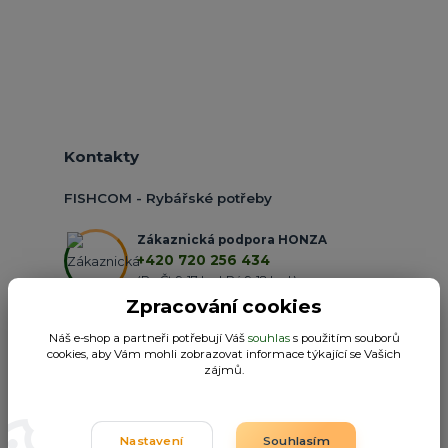
Kontakty
FISHCOM - Rybářské potřeby
Zákaznická podpora HONZA
+420 720 256 434
(Po-Čt 9-17 hod.,Pá 9-18 hod.)
Zpracování cookies
obchod@fishcom.cz
Náš e-shop a partneři potřebují Váš
souhlas
s použitím souborů
cookies, aby Vám mohli zobrazovat informace týkající se Vašich
zájmů.
Nastavení
Souhlasím