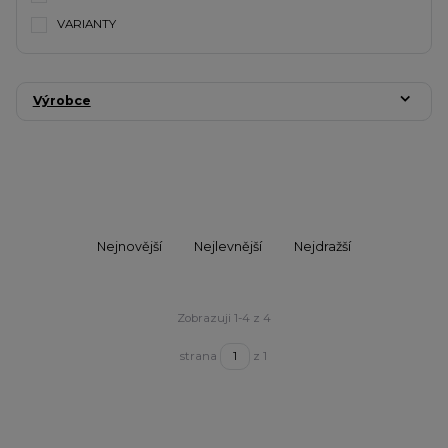
VARIANTY
Výrobce
Nejnovější
Nejlevnější
Nejdražší
Zobrazuji 1-4 z 4
strana
z 1