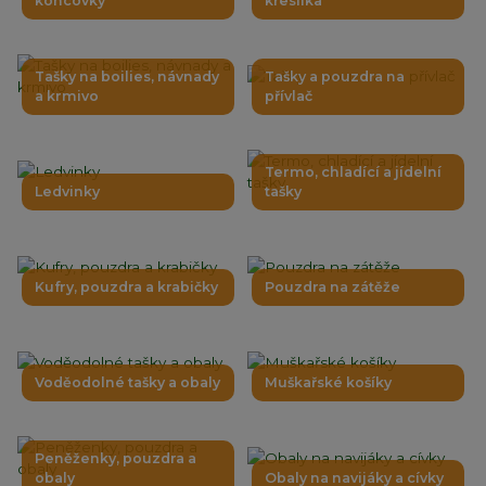
koncovky
křesílka
Tašky na boilies, návnady
Tašky a pouzdra na
a krmivo
přívlač
Termo, chladící a jídelní
Ledvinky
tašky
Kufry, pouzdra a krabičky
Pouzdra na zátěže
Voděodolné tašky a obaly
Muškařské košíky
Peněženky, pouzdra a
obaly
Obaly na navijáky a cívky