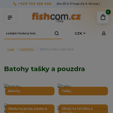
+420 720 256 434
(Po-Čt 9-17 hod.,Pá 9-18 hod.)
0
CZK
Úvod
CAMPING
Batohy tašky a pouzdra
Batohy tašky a pouzdra
Batohy
Tašky
Obaly na pruty, pásky a
Obaly na lehátka a