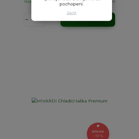
Skladem
297 Kč
bez DPH
pochopení.
Zavřít
Přidat do košíku
699 Kč
- 10 %