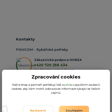
Kontakty
FISHCOM - Rybářské potřeby
Zákaznická podpora HONZA
+420 720 256 434
(Po-Čt 9-17 hod.,Pá 9-18 hod.)
Zpracování cookies
obchod@fishcom.cz
Náš e-shop a partneři potřebují Váš
souhlas
s použitím souborů
cookies, aby Vám mohli zobrazovat informace týkající se Vašich
zájmů.
Nastavení
Souhlasím