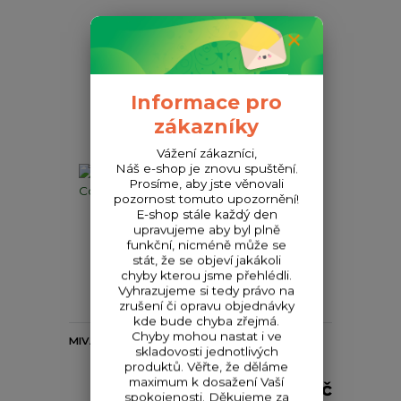
Informace pro
zákazníky
Vážení zákazníci,
Náš e-shop je znovu spuštění.
Prosíme, aby jste věnovali
pozornost tomuto upozornění!
E-shop stále každý den
upravujeme aby byl plně
funkční, nicméně může se
stát, že se objeví jakákoli
399 Kč
chyby kterou jsme přehlédli.
- 10 %
Vyhrazujeme si tedy právo na
zrušení či opravu objednávky
kde bude chyba zřejmá.
Chyby mohou nastat i ve
MIVARDI Termo taška CamoCODE Compact
skladovosti jednotlivých
produktů. Věřte, že děláme
maximum k dosažení Vaší
359 Kč
spokojenosti. Děkujeme za