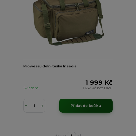
Prowess jídelní taška Insedia
1 999 Kč
Skladem
1 652 Kč
bez DPH
Přidat do košíku
strana
z 1