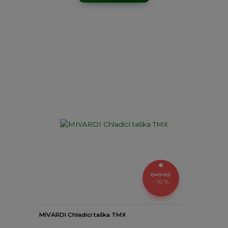
649 Kč
- 10 %
MIVARDI Chladící taška TMX