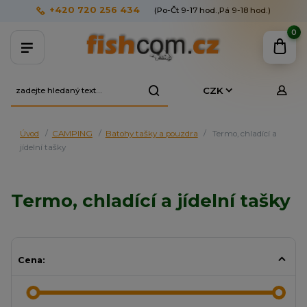
+420 720 256 434
(Po-Čt 9-17 hod.,Pá 9-18 hod.)
0
CZK
Úvod
CAMPING
Batohy tašky a pouzdra
Termo, chladící a
jídelní tašky
Termo, chladící a jídelní tašky
Cena: