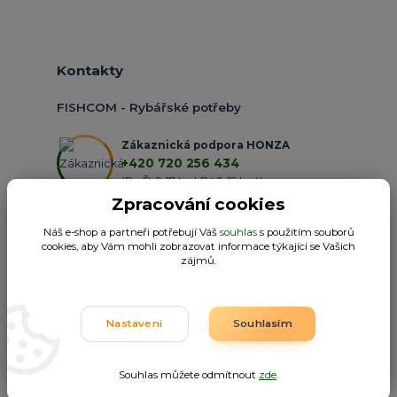
Kontakty
FISHCOM - Rybářské potřeby
Zákaznická podpora HONZA
+420 720 256 434
(Po-Čt 9-17 hod.,Pá 9-18 hod.)
Zpracování cookies
obchod@fishcom.cz
Náš e-shop a partneři potřebují Váš
souhlas
s použitím souborů
cookies, aby Vám mohli zobrazovat informace týkající se Vašich
zájmů.
Nastavení
Souhlasím
Fishcom.cz
Souhlas můžete odmítnout
zde
.
Vytvořeno na
Eshop-rychle.cz