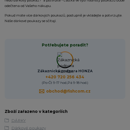
nebo dárkový poukaz?” a potvrdíte - částka ve výši hodnoty poukazu bude
odečtena od Vašeho nákupu.
Pokud máte více dárkových poukazů, postupně je vkládejte a potvrzujte.
Náše dárkové poukazy se sčítají.
Potřebujete poradit?
Zákaznická podpora HONZA
+420 720 256 434
(Po-Čt 9-17 hod.,Pá 9-18 hod.)
obchod@fishcom.cz
Zboží zařazeno v kategoriích
DÁRKY
Dárkové poukazy