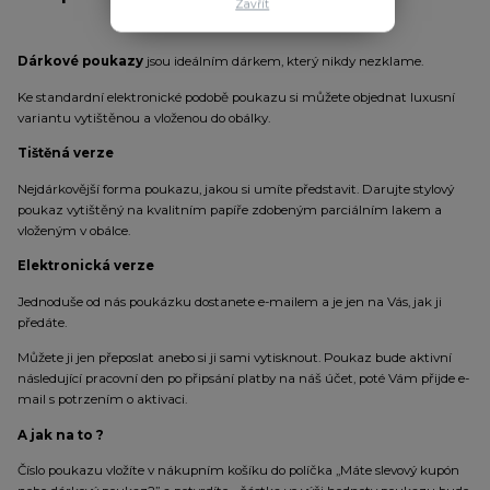
Zavřít
Dárkové poukazy
jsou ideálním dárkem, který nikdy nezklame.
Ke standardní elektronické podobě poukazu si můžete objednat luxusní
variantu vytištěnou a vloženou do obálky.
Tištěná verze
Nejdárkovější forma poukazu, jakou si umíte představit. Darujte stylový
poukaz vytištěný na kvalitním papíře zdobeným parciálním lakem a
vloženým v obálce.
Elektronická verze
Jednoduše od nás poukázku dostanete e-mailem a je jen na Vás, jak ji
předáte.
Můžete ji jen přeposlat anebo si ji sami vytisknout. Poukaz bude aktivní
následující pracovní den po připsání platby na náš účet, poté Vám přijde e-
mail s potrzením o aktivaci.
A jak na to ?
Číslo poukazu vložíte v nákupním košíku do políčka ,,Máte slevový kupón