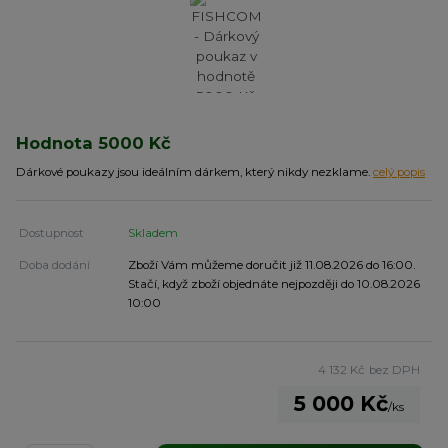
Hodnota 5000 Kč
Dárkové poukazy jsou ideálním dárkem, který nikdy nezklame.
celý popis
Dostupnost
Skladem
Doba dodání
Zboží Vám můžeme doručit již 11.08.2026 do 16:00.
Stačí, když zboží objednáte nejpozději do 10.08.2026
10:00
4 132 Kč
bez DPH
5 000 Kč
/
ks