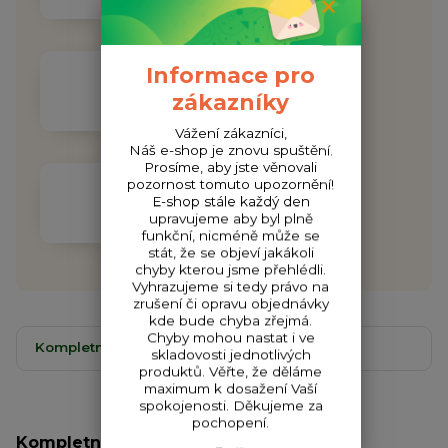
Informace pro
Doprava ZDARMA
zákazníky
Při objednávce nad 1000 Kč
Vážení zákazníci,
Náš e-shop je znovu spuštění.
Prosíme, aby jste věnovali
pozornost tomuto upozornění!
ODESLÁNÍ DO 48H
E-shop stále každý den
Garantujeme odeslání do 48h
upravujeme aby byl plně
funkční, nicméně může se
stát, že se objeví jakákoli
chyby kterou jsme přehlédli.
Vyhrazujeme si tedy právo na
zrušení či opravu objednávky
kde bude chyba zřejmá.
Chyby mohou nastat i ve
Kompletní specifikace
Komentáře
0
skladovosti jednotlivých
produktů. Věřte, že děláme
maximum k dosažení Vaší
spokojenosti. Děkujeme za
pochopení.
Kompletní specifikace