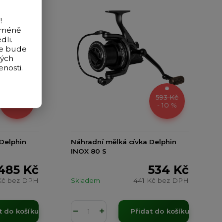
!
icméně
dli.
de bude
vých
nosti.
539 Kč
593 Kč
- 10 %
- 10 %
Delphin
Náhradní mělká cívka Delphin
INOX 80 S
485 Kč
534 Kč
Kč
bez DPH
Skladem
441 Kč
bez DPH
t do košíku
Přidat do košíku