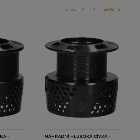
strana
z 7
další
KA -
NÁHRADNÍ HLUBOKÁ CÍVKA -