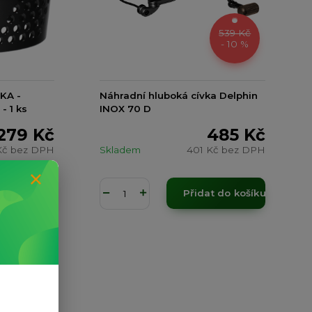
539 Kč
- 10 %
KA -
Náhradní hluboká cívka Delphin
 1 ks
INOX 70 D
279 Kč
485 Kč
Kč
bez DPH
Skladem
401 Kč
bez DPH
t do košíku
Přidat do košíku