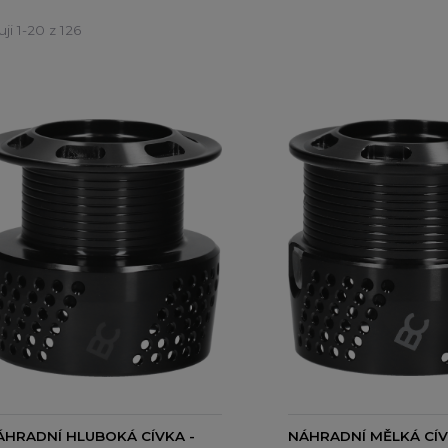
ji 1-20 z 126
ÁHRADNÍ HLUBOKÁ CÍVKA -
NÁHRADNÍ MĚLKÁ CÍV