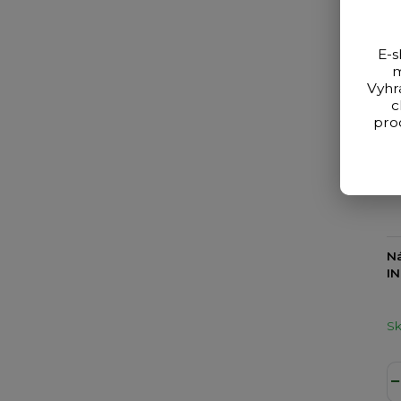
E-s
m
Vyhr
c
pro
Ná
I
S