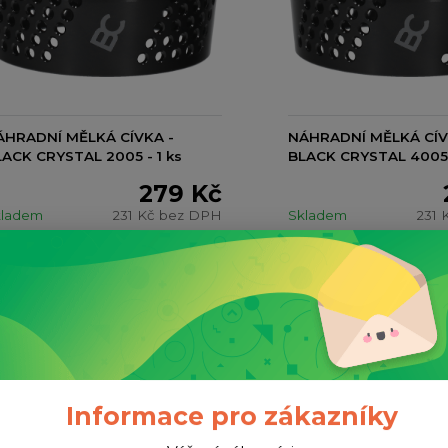
ÁHRADNÍ MĚLKÁ CÍVKA -
NÁHRADNÍ MĚLKÁ CÍV
ACK CRYSTAL 2005 - 1 ks
BLACK CRYSTAL 4005 -
279 Kč
kladem
231 Kč
bez DPH
Skladem
231 
Přidat do košíku
Přida
Informace pro zákazníky