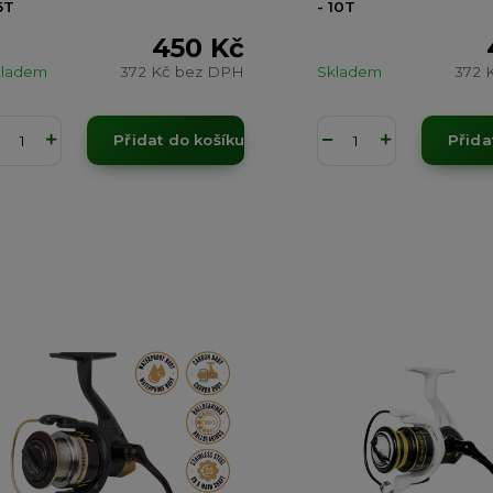
6T
- 10T
450 Kč
kladem
372 Kč
bez DPH
Skladem
372 
Přidat do košíku
Přida