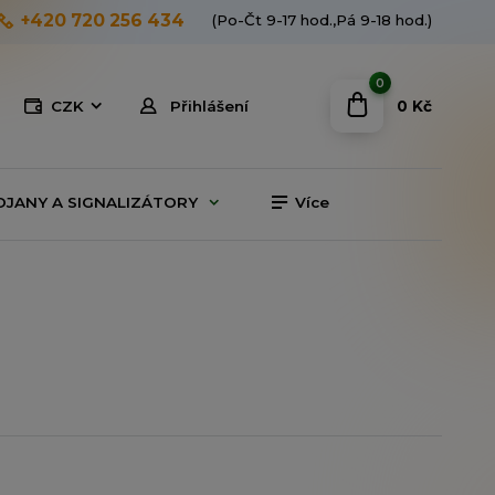
+420 720 256 434
(Po-Čt 9-17 hod.,Pá 9-18 hod.)
0
0 Kč
CZK
Přihlášení
OJANY A SIGNALIZÁTORY
Více