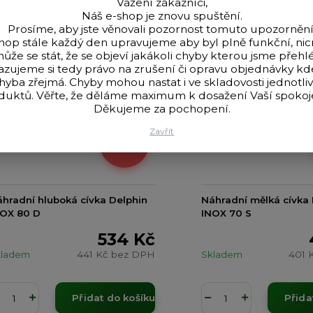
Vážení zákazníci,
Náš e-shop je znovu spuštění.
Prosíme, aby jste věnovali pozornost tomuto upozornění
hop stále každý den upravujeme aby byl plně funkční, n
ůže se stát, že se objeví jakákoli chyby kterou jsme přehlé
azujeme si tedy právo na zrušení či opravu objednávky k
hyba zřejmá. Chyby mohou nastat i ve skladovosti jednotli
duktů. Věřte, že děláme maximum k dosažení Vaší spokoje
Děkujeme za pochopení.
Zavřít
593 Kč
- 10 %
hradní hluboká cívka Delphin
Náhradní mělká cívka 
NOX 80 D
INOX 70 S
534 Kč
kladem
441 Kč
bez DPH
Skladem
401 
Přidat do košíku
Přida