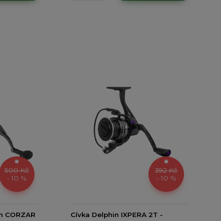
500 Kč
392 Kč
- 10 %
- 10 %
in CORZAR
Cívka Delphin IXPERA 2T -