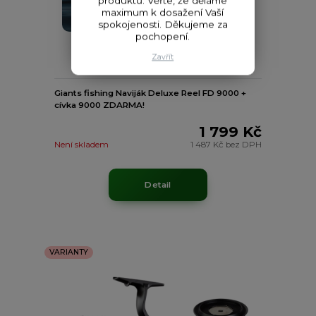
produktů. Věřte, že děláme
maximum k dosažení Vaší
spokojenosti. Děkujeme za
pochopení.
Zavřít
Giants fishing Naviják Deluxe Reel FD 9000 +
cívka 9000 ZDARMA!
1 799 Kč
Není skladem
1 487 Kč
bez DPH
Detail
VARIANTY