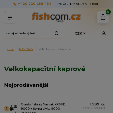
+420 720 256 434
(Po-Čt 9-17 hod.,Pá 9-18 hod.)
0
CZK
Úvod
NAVIJÁKY
Velkokapacitní kaprové
Velkokapacitní kaprové
Nejprodávanější
1 599 Kč
Giants fishing Naviják XRS FD
1 321 Kč bez DPH
1.
9000 + černá cívka 9000
ZDARMA!