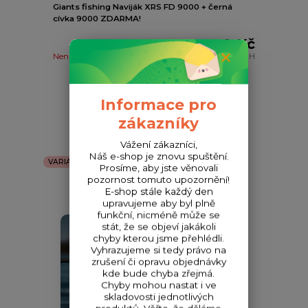
Giants fishing Naviják XRS FD 9000 + černá
cívka 9000 ZDARMA!
1 599 Kč
Není skladem
1 321 Kč
bez DPH
Detail
Informace pro
zákazníky
Vážení zákazníci,
Náš e-shop je znovu spuštění.
VARIANTY
Prosíme, aby jste věnovali
pozornost tomuto upozornění!
E-shop stále každý den
upravujeme aby byl plně
funkční, nicméně může se
stát, že se objeví jakákoli
chyby kterou jsme přehlédli.
Vyhrazujeme si tedy právo na
zrušení či opravu objednávky
kde bude chyba zřejmá.
Chyby mohou nastat i ve
skladovosti jednotlivých