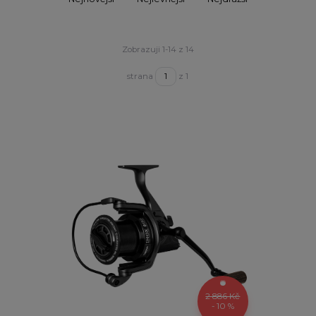
Zobrazuji 1-14 z 14
strana
z 1
2 886 Kč
- 10 %