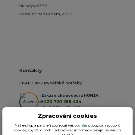
Brandýská 936
Kostelec nad Labem, 277 13
Kontakty
FISHCOM - Rybářské potřeby
Zákaznická podpora HONZA
+420 720 256 434
(Po-Čt 9-17 hod.,Pá 9-18 hod.)
Zpracování cookies
obchod@fishcom.cz
Náš e-shop a partneři potřebují Váš
souhlas
s použitím souborů
cookies, aby Vám mohli zobrazovat informace týkající se Vašich