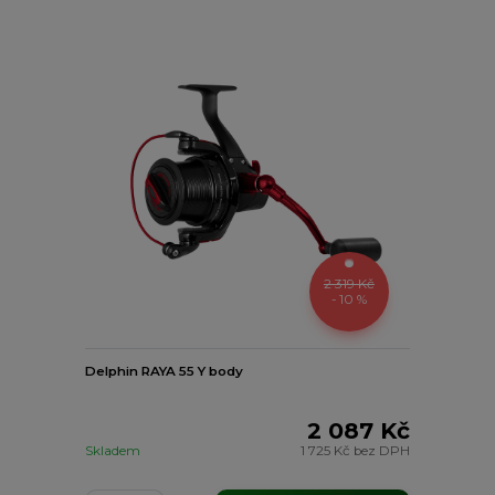
2 319 Kč
- 10 %
Delphin RAYA 55 Y body
2 087 Kč
Skladem
1 725 Kč
bez DPH