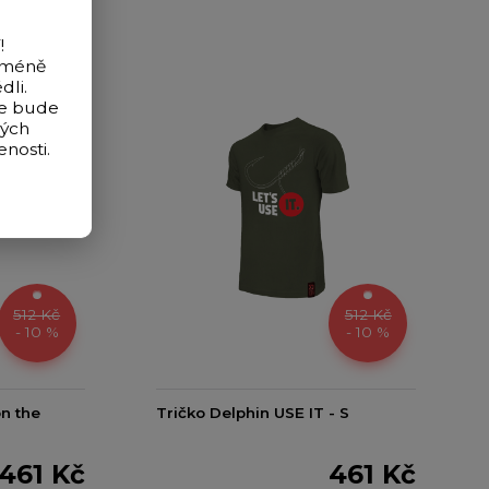
!
icméně
dli.
de bude
vých
nosti.
512 Kč
512 Kč
- 10 %
- 10 %
n the
Tričko Delphin USE IT - S
461 Kč
461 Kč