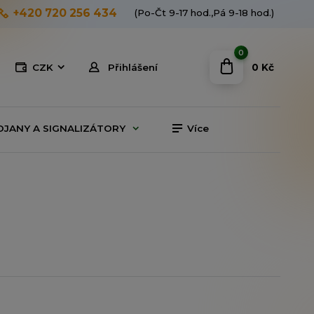
+420 720 256 434
(Po-Čt 9-17 hod.,Pá 9-18 hod.)
0
0 Kč
CZK
Přihlášení
OJANY A SIGNALIZÁTORY
Více