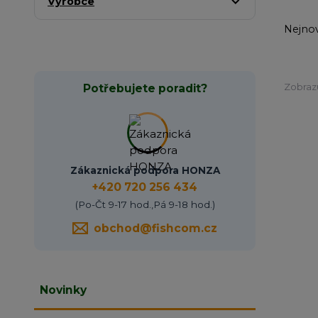
Výrobce
Nejnov
Zobrazu
Potřebujete poradit?
Zákaznická podpora HONZA
+420 720 256 434
(Po-Čt 9-17 hod.,Pá 9-18 hod.)
obchod@fishcom.cz
Novinky