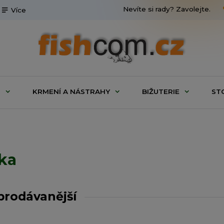
Nevíte si rady? Zavolejte.
Více
G
KRMENÍ A NÁSTRAHY
BIŽUTERIE
ST
ika
prodávanější