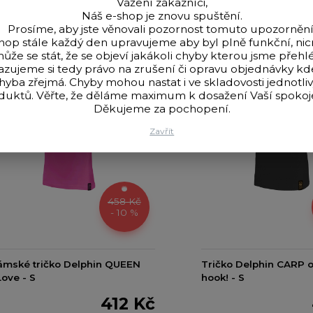
Vážení zákazníci,
Náš e-shop je znovu spuštění.
Prosíme, aby jste věnovali pozornost tomuto upozornění
hop stále každý den upravujeme aby byl plně funkční, n
ůže se stát, že se objeví jakákoli chyby kterou jsme přehlé
azujeme si tedy právo na zrušení či opravu objednávky k
hyba zřejmá. Chyby mohou nastat i ve skladovosti jednotli
duktů. Věřte, že děláme maximum k dosažení Vaší spokoje
Děkujeme za pochopení.
Zavřít
458 Kč
- 10 %
ámské tričko Delphin QUEEN
Tričko Delphin CARP o
ove - S
hook! - S
412 Kč