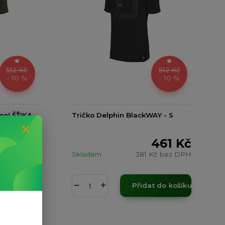
512 Kč
512 Kč
- 10 %
- 10 %
me! ŠŤIKA -
Tričko Delphin BlackWAY - S
461 Kč
461 Kč
Kč
bez DPH
Skladem
381 Kč
bez DPH
t do košíku
Přidat do košíku