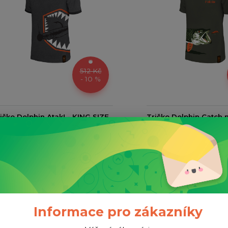
512 Kč
- 10 %
ičko Delphin Atak! - KING SIZE
Tričko Delphin Catch 
S
461 Kč
kladem
381 Kč
bez DPH
Skladem
381 
Přidat do košíku
Přida
Informace pro zákazníky