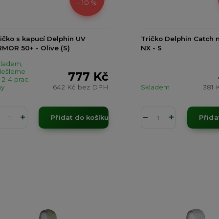
- 10 %
ičko s kapucí Delphin UV
Tričko Delphin Catch
MOR 50+ - Olive (S)
NX - S
ladem,
dešleme
777 Kč
 2-4 prac.
ny
642 Kč
bez DPH
Skladem
381 
Přidat do košíku
Přida