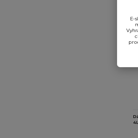
E-s
m
Vyhr
c
pro
D
4L