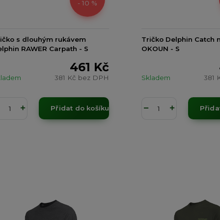
- 10 %
ičko s dlouhým rukávem
Tričko Delphin Catch 
lphin RAWER Carpath - S
OKOUN - S
461 Kč
kladem
381 Kč
bez DPH
Skladem
381 
Přidat do košíku
Přida