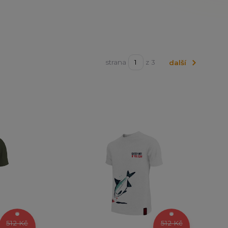
strana
z 3
další
512 Kč
512 Kč