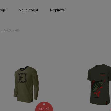
ější
Nejlevnější
Nejdražší
ji 1-20 z 48
512 Kč