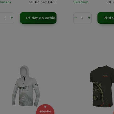
kladem
341 Kč
bez DPH
Skladem
381 
Přidat do košíku
Přida
863 Kč