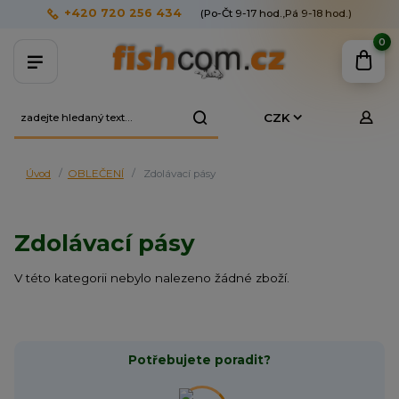
+420 720 256 434
(Po-Čt 9-17 hod.,Pá 9-18 hod.)
0
CZK
Úvod
OBLEČENÍ
Zdolávací pásy
Zdolávací pásy
V této kategorii nebylo nalezeno žádné zboží.
Potřebujete poradit?