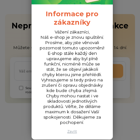
Informace pro
zákazníky
Nepropásněte novinky, akce
Vážení zákazníci,
a slevy!
Náš e-shop je znovu spuštění.
Prosíme, aby jste věnovali
Můžete se kdykoli odhlásit. Zasíláme jednou za 14 dní.
pozornost tomuto upozornění!
E-shop stále každý den
upravujeme aby byl plně
funkční, nicméně může se
stát, že se objeví jakákoli
Přihlásit se
chyby kterou jsme přehlédli.
Vyhrazujeme si tedy právo na
zrušení či opravu objednávky
Souhlasím se
zpracováním osobních údajů
za účelem
kde bude chyba zřejmá.
rozesílky newsletteru.
Chyby mohou nastat i ve
skladovosti jednotlivých
produktů. Věřte, že děláme
maximum k dosažení Vaší
spokojenosti. Děkujeme za
pochopení.
Zavřít