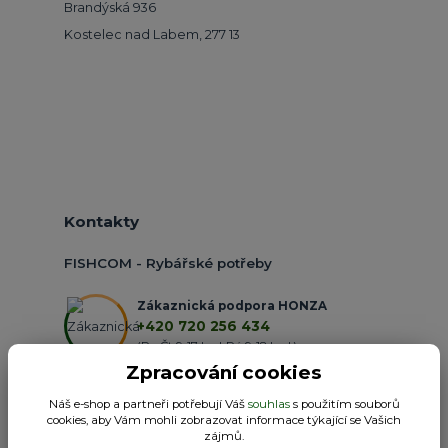
Brandýská 936
Kostelec nad Labem, 277 13
Kontakty
FISHCOM - Rybářské potřeby
Zákaznická podpora HONZA
+420 720 256 434
(Po-Čt 9-17 hod.,Pá 9-18 hod.)
Zpracování cookies
obchod@fishcom.cz
Náš e-shop a partneři potřebují Váš
souhlas
s použitím souborů
cookies, aby Vám mohli zobrazovat informace týkající se Vašich
zájmů.