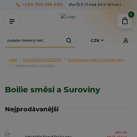
+420 720 256 434
(Po-Čt 9-17 hod.,Pá 9-18 hod.)
0
CZK
Úvod
KRMENÍ A NÁSTRAHY
Krmítkové směsi a method mixy
Boilie směsi a Suroviny
Boilie směsi a Suroviny
Nejprodávanější
699 Kč