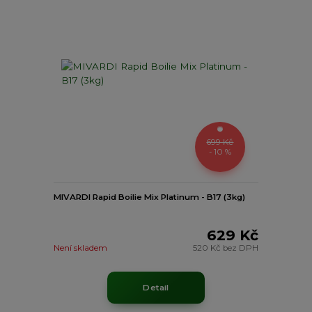
699 Kč
- 10 %
MIVARDI Rapid Boilie Mix Platinum - B17 (3kg)
629 Kč
Není skladem
520 Kč
bez DPH
Detail