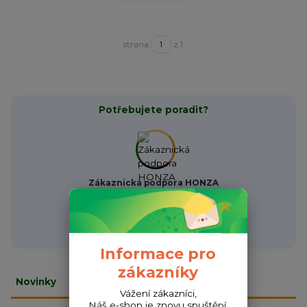
strana
z 1
Potřebujete poradit?
Zákaznická podpora HONZA
+420 720 256 434
(Po-Čt 9-17 hod.,Pá 9-18 hod.)
obchod@fishcom.cz
Informace pro
zákazníky
Novinky
Vážení zákazníci,
Náš e-shop je znovu spuštění.