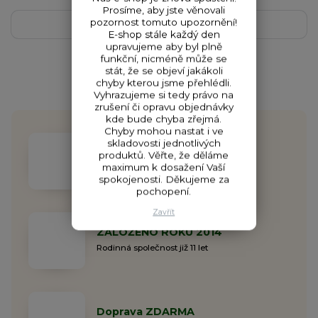
Prosíme, aby jste věnovali
pozornost tomuto upozornění!
Zobrazit všechny novinky
E-shop stále každý den
upravujeme aby byl plně
funkční, nicméně může se
stát, že se objeví jakákoli
chyby kterou jsme přehlédli.
Vyhrazujeme si tedy právo na
zrušení či opravu objednávky
kde bude chyba zřejmá.
Chyby mohou nastat i ve
skladovosti jednotlivých
DÁREK ZDARMA
produktů. Věřte, že děláme
maximum k dosažení Vaší
K objednávce rozdáváme dárky
spokojenosti. Děkujeme za
pochopení.
Zavřít
ZALOŽENO ROKU 2014
Rodinná společnost již 11 let
Doprava ZDARMA