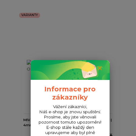
VARIANTY
Informace pro
zákazníky
349 Kč
- 10 %
Vážení zákazníci,
Náš e-shop je znovu spuštění.
Prosíme, aby jste věnovali
MIVARDI Rapid pellets Easy Catch - Oliheň (5kg |
pozornost tomuto upozornění!
4mm)
E-shop stále každý den
upravujeme aby byl plně