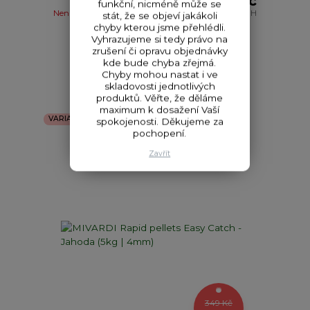
314 Kč
funkční, nicméně může se
Není skladem
260 Kč
bez DPH
stát, že se objeví jakákoli
chyby kterou jsme přehlédli.
Vyhrazujeme si tedy právo na
zrušení či opravu objednávky
Detail
kde bude chyba zřejmá.
Chyby mohou nastat i ve
skladovosti jednotlivých
produktů. Věřte, že děláme
maximum k dosažení Vaší
VARIANTY
spokojenosti. Děkujeme za
pochopení.
Zavřít
349 Kč