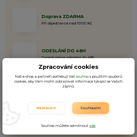
Doprava ZDARMA
Při objednávce nad 1000 Kč
ODESLÁNÍ DO 48H
Garantujeme odeslání do 48h
Zpracování cookies
Náš e-shop a partneři potřebují Váš
souhlas
s použitím souborů
cookies, aby Vám mohli zobrazovat informace týkající se Vašich
zájmů.
Nepropásněte novinky, akce
Nastavení
Souhlasím
a slevy!
Souhlas můžete odmítnout
zde
.
Můžete se kdykoli odhlásit. Zasíláme jednou za 14 dní.