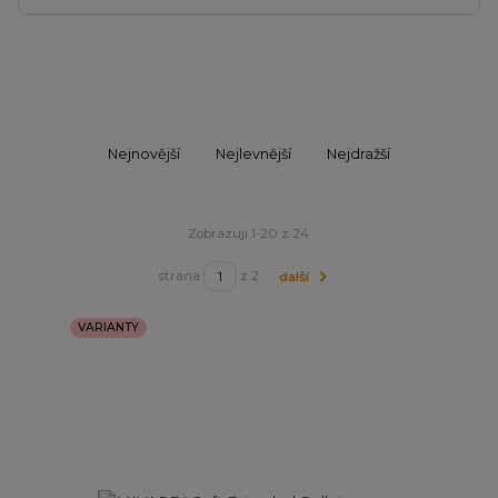
Nejnovější
Nejlevnější
Nejdražší
Zobrazuji 1-20 z 24
strana
z 2
další
VARIANTY