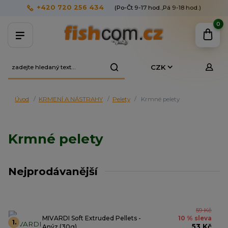
+420 720 256 434
(Po-Čt 9-17 hod.,Pá 9-18 hod.)
0
CZK
Úvod
KRMENÍ A NÁSTRAHY
Pelety
Krmné pelety
Krmné pelety
Nejprodávanější
59 Kč
MIVARDI Soft Extruded Pellets -
10 % sleva
1.
53 Kč
Anýz (30g)