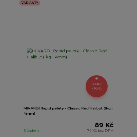
VARIANTY
99 Kč
- 10 %
MIVARDI Rapid pelety - Classic Red Halibut (1kg |
4mm)
89 Kč
Skladem
74 Kč
bez DPH