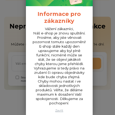
Informace pro
zákazníky
Nepropásněte novinky, akce
Vážení zákazníci,
a slevy!
Náš e-shop je znovu spuštění.
Prosíme, aby jste věnovali
pozornost tomuto upozornění!
Můžete se kdykoli odhlásit. Zasíláme jednou za 14 dní.
E-shop stále každý den
upravujeme aby byl plně
funkční, nicméně může se
stát, že se objeví jakákoli
Přihlásit se
chyby kterou jsme přehlédli.
Vyhrazujeme si tedy právo na
zrušení či opravu objednávky
kde bude chyba zřejmá.
Souhlasím se
zpracováním osobních údajů
za účelem
rozesílky newsletteru.
Chyby mohou nastat i ve
skladovosti jednotlivých
produktů. Věřte, že děláme
maximum k dosažení Vaší
spokojenosti. Děkujeme za
pochopení.
Zavřít