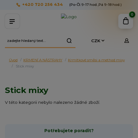
+420 720 256 434
(Po-Čt 9-17 hod.,Pá 9-18 hod.)
0
CZK
Úvod
KRMENÍ A NÁSTRAHY
Krmítkové směsi a method mixy
Stick mixy
Stick mixy
V této kategorii nebylo nalezeno žádné zboží.
Potřebujete poradit?