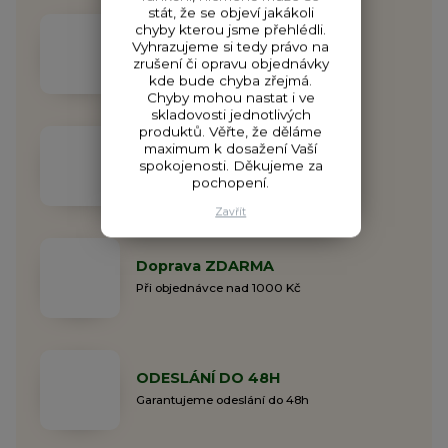
stát, že se objeví jakákoli
chyby kterou jsme přehlédli.
DÁREK ZDARMA
Vyhrazujeme si tedy právo na
zrušení či opravu objednávky
K objednávce rozdáváme dárky
kde bude chyba zřejmá.
Chyby mohou nastat i ve
skladovosti jednotlivých
produktů. Věřte, že děláme
maximum k dosažení Vaší
ZALOŽENO ROKU 2014
spokojenosti. Děkujeme za
Rodinná společnost již 11 let
pochopení.
Zavřít
Doprava ZDARMA
Při objednávce nad 1000 Kč
ODESLÁNÍ DO 48H
Garantujeme odeslání do 48h