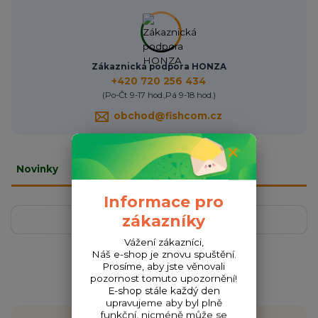
Zákaznická podpora HONZA
+420 720 256 434
(Po-Čt 9-17 hod.,Pá 9-18 hod.)
obchod@fishcom.cz
Novinky
Informace pro
zákazníky
Zobrazit všechny novinky
Vážení zákazníci,
Náš e-shop je znovu spuštění.
Prosíme, aby jste věnovali
pozornost tomuto upozornění!
E-shop stále každý den
upravujeme aby byl plně
funkční, nicméně může se