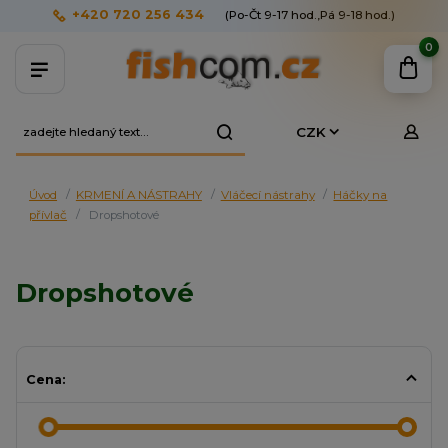
+420 720 256 434
(Po-Čt 9-17 hod.,Pá 9-18 hod.)
0
CZK
Úvod
KRMENÍ A NÁSTRAHY
Vláčecí nástrahy
Háčky na
přívlač
Dropshotové
Dropshotové
Cena: