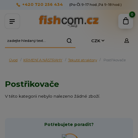
+420 720 256 434
(Po-Čt 9-17 hod.,Pá 9-18 hod.)
0
CZK
Úvod
KRMENÍ A NÁSTRAHY
Tekuté atraktory
Postřikovače
Postřikovače
V této kategorii nebylo nalezeno žádné zboží.
Potřebujete poradit?