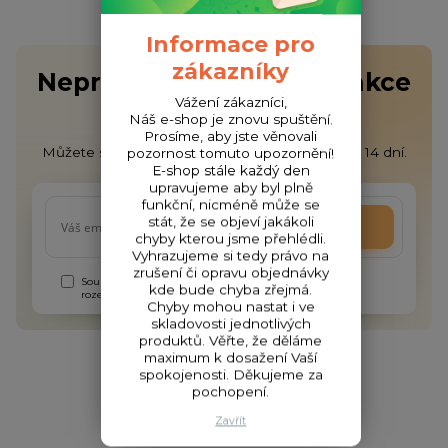
Informace pro
zákazníky
Nepropásněte novinky, akce
Vážení zákazníci,
a slevy!
Náš e-shop je znovu spuštění.
Prosíme, aby jste věnovali
Můžete se kdykoli odhlásit. Zasíláme jednou za 14 dní.
pozornost tomuto upozornění!
E-shop stále každý den
upravujeme aby byl plně
funkční, nicméně může se
stát, že se objeví jakákoli
Přihlásit se
chyby kterou jsme přehlédli.
Vyhrazujeme si tedy právo na
zrušení či opravu objednávky
Souhlasím se
zpracováním osobních údajů
za účelem
kde bude chyba zřejmá.
rozesílky newsletteru.
Chyby mohou nastat i ve
skladovosti jednotlivých
produktů. Věřte, že děláme
maximum k dosažení Vaší
spokojenosti. Děkujeme za
pochopení.
Zavřít