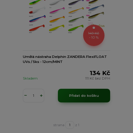
149 Kč
- 10 %
Umělá nástraha Delphin ZANDERA FlexiFLOAT
UVs / 5ks - 12cm/MINT
134 Kč
Skladem
111 Kč
bez DPH
Přidat do košíku
strana
z 1