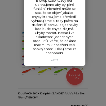
E-shop stále každý den
upravujeme aby byl plně
funkční, nicméně může se
stát, že se objeví jakákoli
chyby kterou jsme přehlédli.
Vyhrazujeme si tedy právo na
zrušení či opravu objednávky
kde bude chyba zřejmá.
Chyby mohou nastat i ve
skladovosti jednotlivých
produktů. Věřte, že děláme
maximum k dosažení Vaší
spokojenosti. Děkujeme za
pochopení.
Zavřít
1 024 Kč
- 10 %
DuoPACK BOX Delphin ZANDERA UVs / 6x 5ks -
15cm/PERCHY