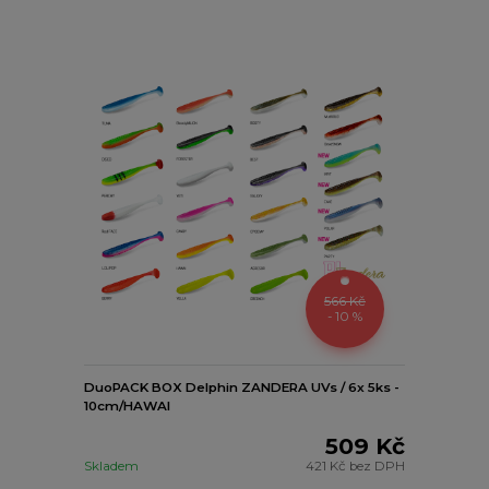
566 Kč
- 10 %
DuoPACK BOX Delphin ZANDERA UVs / 6x 5ks -
10cm/HAWAI
509 Kč
Skladem
421 Kč
bez DPH