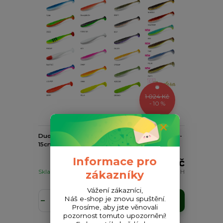
1 024 Kč
- 10 %
DuoPACK BOX Delphin ZANDERA UVs / 6x 5ks -
15cm/RedFACE
Informace pro
922 Kč
Skladem
762 Kč
bez DPH
zákazníky
Vážení zákazníci,
Náš e-shop je znovu spuštění.
Přidat do košíku
Prosíme, aby jste věnovali
pozornost tomuto upozornění!