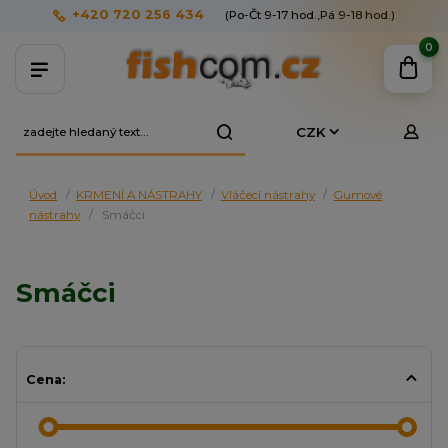
+420 720 256 434
(Po-Čt 9-17 hod.,Pá 9-18 hod.)
0
CZK
Úvod
KRMENÍ A NÁSTRAHY
Vláčecí nástrahy
Gumové
nástrahy
Smáčci
Smáčci
Cena: