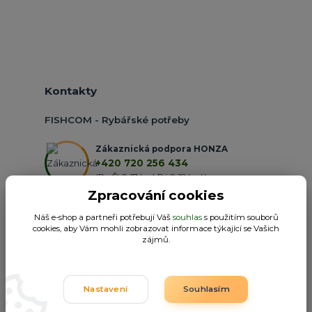
Kontakty
FISHCOM - Rybářské potřeby
Zákaznická podpora HONZA
+420 720 256 434
(Po-Čt 9-17 hod.,Pá 9-18 hod.)
Zpracování cookies
obchod@fishcom.cz
Náš e-shop a partneři potřebují Váš
souhlas
s použitím souborů
cookies, aby Vám mohli zobrazovat informace týkající se Vašich
zájmů.
Nastavení
Souhlasím