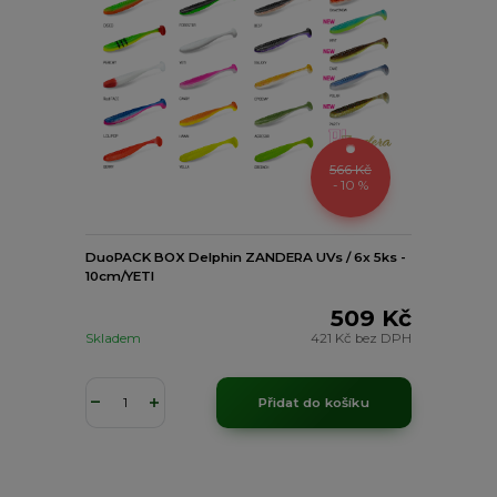
566 Kč
- 10 %
DuoPACK BOX Delphin ZANDERA UVs / 6x 5ks -
10cm/YETI
509 Kč
Skladem
421 Kč
bez DPH
Přidat do košíku