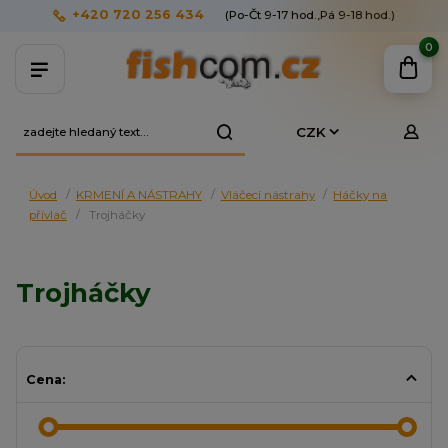
+420 720 256 434
(Po-Čt 9-17 hod.,Pá 9-18 hod.)
0
CZK
Úvod
KRMENÍ A NÁSTRAHY
Vláčecí nástrahy
Háčky na
přívlač
Trojháčky
Trojháčky
Cena: