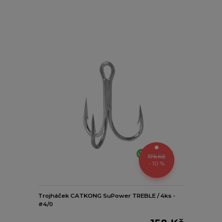
176 Kč
- 10 %
Trojháček CATKONG SuPower TREBLE / 4ks -
#4/0