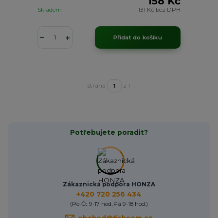
158 Kč
Skladem
131 Kč
bez DPH
Přidat do košíku
strana
z 1
Potřebujete poradit?
Zákaznická podpora HONZA
+420 720 256 434
(Po-Čt 9-17 hod.,Pá 9-18 hod.)
obchod@fishcom.cz