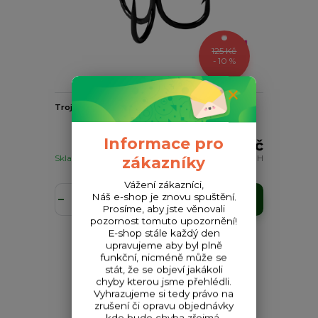
125 Kč
- 10 %
Trojháček BOMB! MultiHook TRIPLE / 6ks - #1
Informace pro
113 Kč
Skladem
93 Kč
bez DPH
zákazníky
Vážení zákazníci,
Náš e-shop je znovu spuštění.
Přidat do košíku
Prosíme, aby jste věnovali
pozornost tomuto upozornění!
E-shop stále každý den
upravujeme aby byl plně
funkční, nicméně může se
stát, že se objeví jakákoli
chyby kterou jsme přehlédli.
Vyhrazujeme si tedy právo na
zrušení či opravu objednávky
kde bude chyba zřejmá.