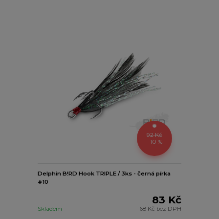
92 Kč
- 10 %
Delphin B!RD Hook TRIPLE / 3ks - černá pírka
#10
83 Kč
Skladem
68 Kč
bez DPH