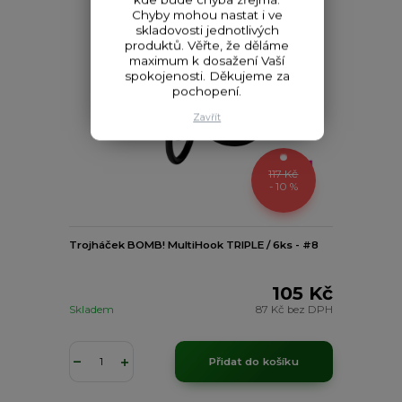
Chyby mohou nastat i ve
skladovosti jednotlivých
produktů. Věřte, že děláme
maximum k dosažení Vaší
spokojenosti. Děkujeme za
pochopení.
Zavřít
117 Kč
- 10 %
Trojháček BOMB! MultiHook TRIPLE / 6ks - #8
105 Kč
Skladem
87 Kč
bez DPH
Přidat do košíku