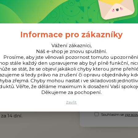
OŽENO ROKU 2014
Doprava ZDAR
nná společnost již 11 let
Při objednávce nad 100
Informace pro zákazníky
Vážení zákazníci,
Náš e-shop je znovu spuštění.
Prosíme, aby jste věnovali pozornost tomuto upozornění
hop stále každý den upravujeme aby byl plně funkční, n
ůže se stát, že se objeví jakákoli chyby kterou jsme přehlé
azujeme si tedy právo na zrušení či opravu objednávky k
hyba zřejmá. Chyby mohou nastat i ve skladovosti jednotli
duktů. Věřte, že děláme maximum k dosažení Vaší spokoje
y, akce a
Děkujeme za pochopení.
Zavřít
Souhlasím se
zpraco
za 14 dní.