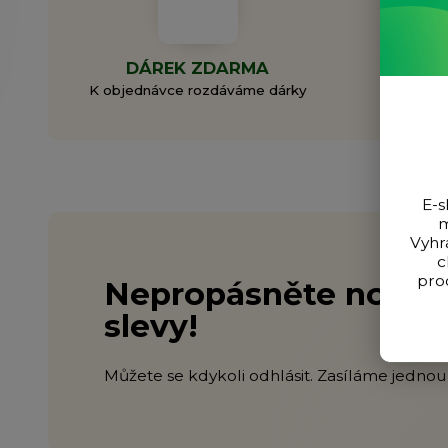
DÁREK ZDARMA
ZAL
K objednávce rozdáváme dárky
Rodi
E-s
m
Vyhr
c
pro
Nepropásněte novink
slevy!
Můžete se kdykoli odhlásit. Zasíláme jednou 