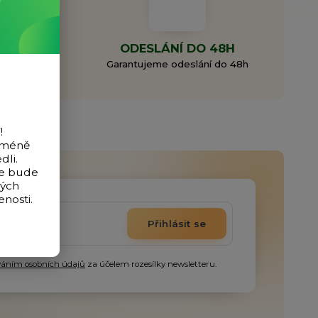
MA
ODESLÁNÍ DO 48H
0 Kč
Garantujeme odeslání do 48h
!
icméně
dli.
de bude
vých
nosti.
Přihlásit se
váním osobních údajů
za účelem rozesílky newsletteru.