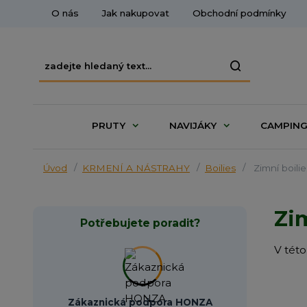
O nás
Jak nakupovat
Obchodní podmínky
PRUTY
NAVIJÁKY
CAMPIN
Úvod
KRMENÍ A NÁSTRAHY
Boilies
Zimní boilie
Zim
Potřebujete poradit?
V této
Zákaznická podpora HONZA