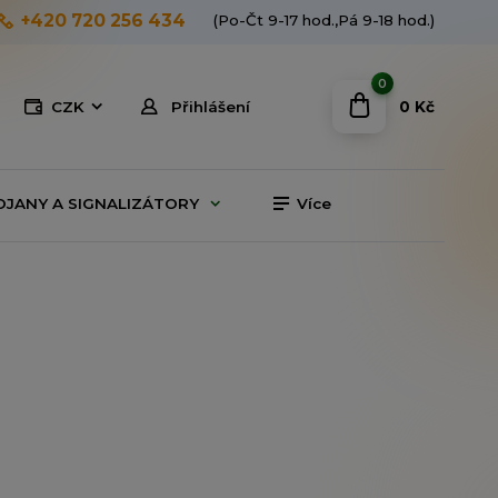
+420 720 256 434
(Po-Čt 9-17 hod.,Pá 9-18 hod.)
0
0 Kč
CZK
Přihlášení
OJANY A SIGNALIZÁTORY
Více