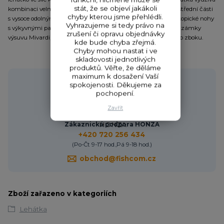
stát, že se objeví jakákoli
kombinaci velmi pohodlného a hřejivého fleece na polštáři ve střední části
chyby kterou jsme přehlédli.
s vysoce odolným nylonem na okrajích a ve spodní části. Teleskopické nohy
Vyhrazujeme si tedy právo na
s výkyvnými patkami proti zaboření jsou osazeny unikátními zámky
zrušení či opravu objednávky
výsuvu Mivardi, které lze ovládat stlačením směrem dolů nebo zboku.
kde bude chyba zřejmá.
Chyby mohou nastat i ve
skladovosti jednotlivých
produktů. Věřte, že děláme
maximum k dosažení Vaší
Potřebujete poradit?
spokojenosti. Děkujeme za
pochopení.
Zavřít
Zákaznická podpora HONZA
+420 720 256 434
(Po-Čt 9-17 hod.,Pá 9-18 hod.)
obchod@fishcom.cz
Zboží zařazeno v kategoriích
Lehátka