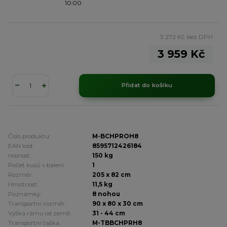
10:00
3 272 Kč
bez DPH
3 959 Kč
Přidat do košíku
Číslo produktu:
M-BCHPROH8
EAN kód:
8595712426184
nosnost:
150 kg
Počet kusů v balení:
1
Rozměr:
205 x 82 cm
Hmotnost:
11,5 kg
Poznámky:
8 nohou
Transportní rozměr:
90 x 80 x 30 cm
Výška rámu od země:
31 - 44 cm
Transportní taška:
M-TBBCHPRH8