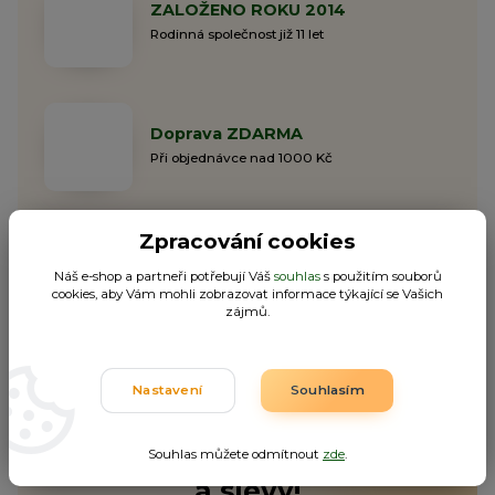
ZALOŽENO ROKU 2014
Rodinná společnost již 11 let
Doprava ZDARMA
Při objednávce nad 1000 Kč
Zpracování cookies
ODESLÁNÍ DO 48H
Náš e-shop a partneři potřebují Váš
souhlas
s použitím souborů
Garantujeme odeslání do 48h
cookies, aby Vám mohli zobrazovat informace týkající se Vašich
zájmů.
Nastavení
Souhlasím
Nepropásněte novinky, akce
Souhlas můžete odmítnout
zde
.
a slevy!