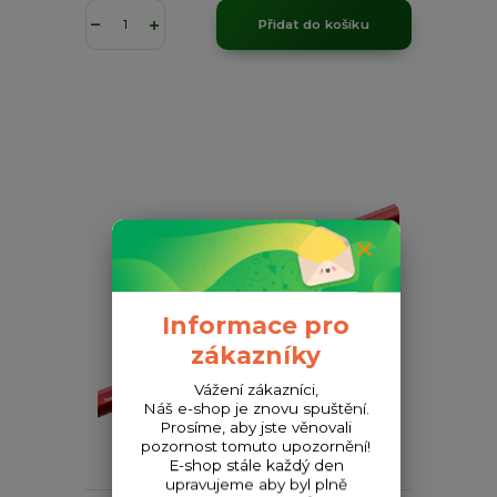
Přidat do košíku
Informace pro
zákazníky
Vážení zákazníci,
Náš e-shop je znovu spuštění.
620 Kč
Prosíme, aby jste věnovali
- 10 %
pozornost tomuto upozornění!
E-shop stále každý den
upravujeme aby byl plně