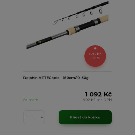
1 213 Kč
- 10 %
Delphin AZTEC tele - 180cm/10-30g
1 092 Kč
Skladem
902 Kč
bez DPH
Přidat do košíku