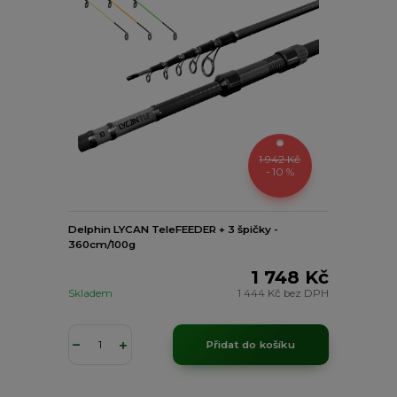
1 942 Kč
- 10 %
Delphin LYCAN TeleFEEDER + 3 špičky -
360cm/100g
1 748 Kč
Skladem
1 444 Kč
bez DPH
Přidat do košíku