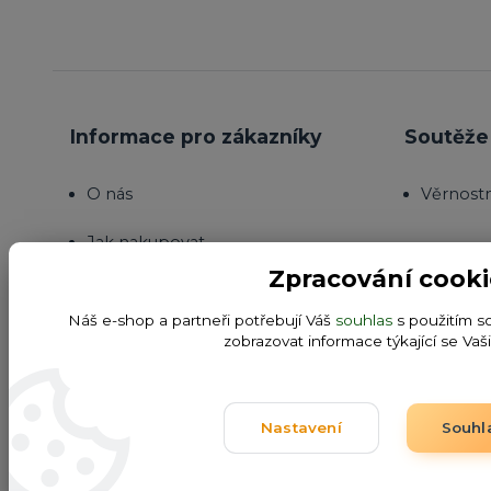
Informace pro zákazníky
Soutěže 
O nás
Věrnost
Jak nakupovat
Zpracování cooki
Obchodní podmínky
Náš e-shop a partneři potřebují Váš
souhlas
s použitím s
Fotogalerie
zobrazovat informace týkající se Vaš
Kontakty
Nastavení
Souhl
Blog