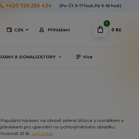
+420 720 256 434
(Po-Čt 9-17 hod.,Pá 9-18 hod.)
0
0 Kč
CZK
Přihlášení
OJANY A SIGNALIZÁTORY
Více
Populární návazec na olivově zelené šňůrce s rovnátkem a
převlekem pro upevnění na rychlovýměnném obratlíku.
Nosnost 25 lb.
celý popis