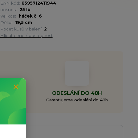
EAN kód:
8595712411944
nosnost:
25 lb
Velikost:
háček č. 6
Délka:
19,5 cm
Počet kusů v balení:
2
Hlídat cenu / dostupnost
MA
ODESLÁNÍ DO 48H
0 Kč
Garantujeme odeslání do 48h