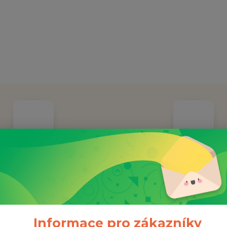
OŽENO ROKU 2014
Doprava ZDAR
nná společnost již 11 let
Při objednávce nad 100
Informace pro zákazníky