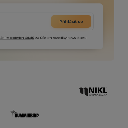
Přihlásit se
váním osobních údajů
za účelem rozesílky newsletteru.