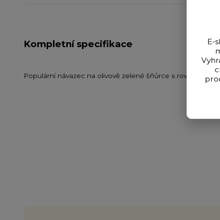
E-s
Kompletní specifikace
m
Vyhr
c
Populární návazec na olivově zelené šňůrce s rovnátkem a
pro