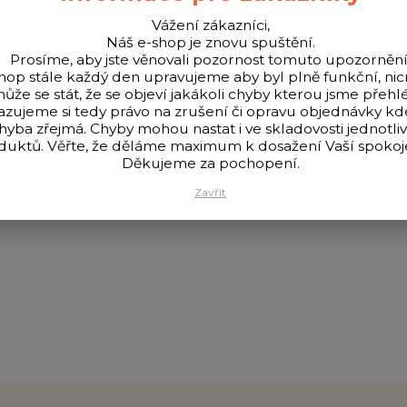
Vážení zákazníci,
Náš e-shop je znovu spuštění.
Prosíme, aby jste věnovali pozornost tomuto upozornění
hop stále každý den upravujeme aby byl plně funkční, n
ůže se stát, že se objeví jakákoli chyby kterou jsme přehlé
azujeme si tedy právo na zrušení či opravu objednávky k
hyba zřejmá. Chyby mohou nastat i ve skladovosti jednotli
 převlekem pro upevnění na rychlovýměnném obratlíku. Nosnost 25
duktů. Věřte, že děláme maximum k dosažení Vaší spokoje
Děkujeme za pochopení.
Zavřít