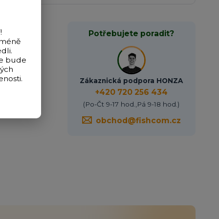
!
Potřebujete poradit?
icméně
dli.
de bude
vých
 lb.
nosti.
Zákaznická podpora HONZA
+420 720 256 434
(Po-Čt 9-17 hod.,Pá 9-18 hod.)
obchod@fishcom.cz