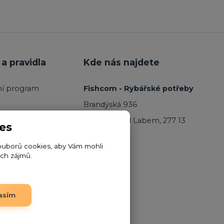
a pravidla
Kde nás najdete
ní program
Fishcom - Rybářské potřeby
Brandýská 936
Kostelec nad Labem, 277 13
es
ouborů cookies, aby Vám mohli
ich zájmů.
asím