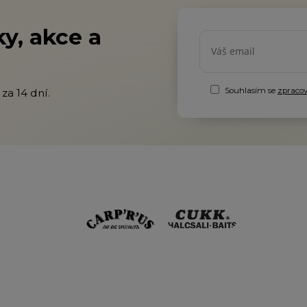
y, akce a
Souhlasím se
zpraco
za 14 dní.